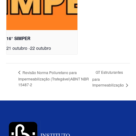
16° SIMPER
21 outubro
-
22 outubro
GT Estruturantes
Revisão Norma Poliuretano para
Impermeabilização (Trafegável)ABNT NBR
para
15487-2
Impermeabilização