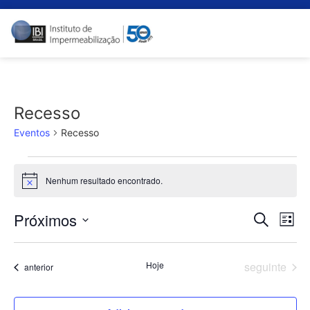
Recesso
Eventos
Recesso
Nenhum resultado encontrado.
Notice
Pes
N
Próximos
Procurar e
Lista
Selecione
d
e
a
data.
vi
Eventos
Hoje
seguinte
Eventos
anterior
nav
Ev