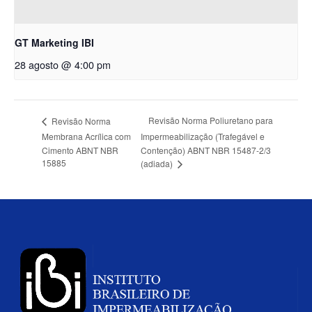
GT Marketing IBI
28 agosto @ 4:00 pm
Revisão Norma Poliuretano para
Revisão Norma
Membrana Acrílica com
Impermeabilização (Trafegável e
Cimento ABNT NBR
Contenção) ABNT NBR 15487-2/3
15885
(adiada)