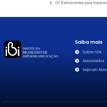
GT Estruturantes para Imperm
Saiba mais
Sobre nós
Associados
Seja um Ass