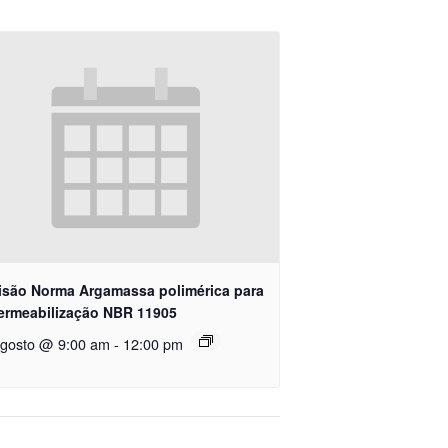
isão Norma Argamassa polimérica para
ermeabilização NBR 11905
agosto @ 9:00 am
-
12:00 pm