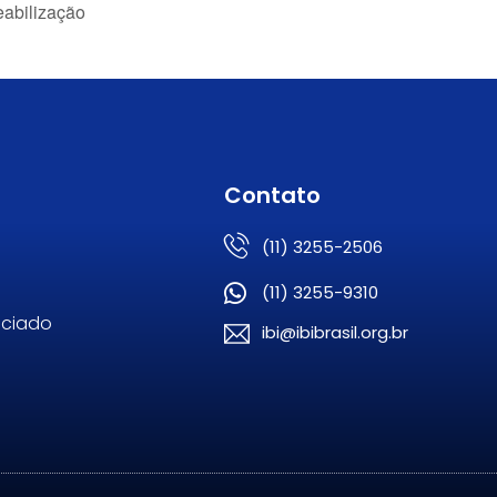
eabilização
Contato
(11) 3255-2506
(11) 3255-9310
ociado
ibi@ibibrasil.org.br