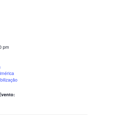
00 pm
a
imérica
bilização
Evento: