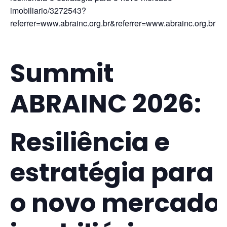
imobiliario/3272543?
referrer=www.abrainc.org.br&referrer=www.abrainc.org.br
Summit
ABRAINC 2026:
Resiliência e
estratégia para
o novo mercado