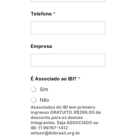
N
Telefone
*
o
m
e
E
m
p
Empresa
r
e
s
a
E
-
É Associado ao IBI?
*
m
Sim
a
i
Não
l
Associados do IBI tem primeiro
ingresso GRATUITO. R$399,00 de
desconto para os demais
integrantes. Seja ASSOCIADO ao
IBI: 11 99787-1412
wilson@ibibrasil.org.br