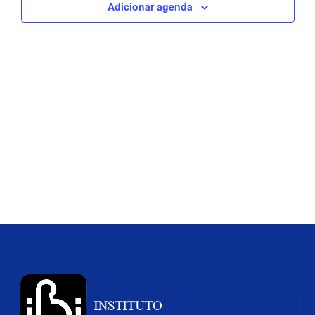
Adicionar agenda
de
visua
de
Even