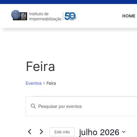
HOME
Feira
Eventos
Feira
Pesquisa
Digite
a
palavra-
e
chave.
Pesquisa
Eventos
navegação
julho 2026
pela
Este mês
palavra-