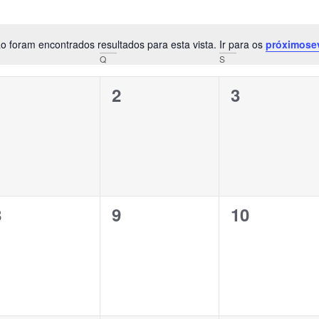
o foram encontrados resultados para esta vista. Ir para os
próximose
Notice
Q
S
0
0
0
1
2
3
vento,
evento,
evento,
0
0
0
8
9
10
vento,
evento,
evento,