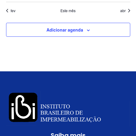
Eve
fev
Este mês
abr
Adicionar agenda
Saiba mais