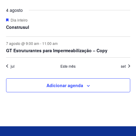
Eve
4 agosto
Destacado
Dia inteiro
Construsul
7 agosto @ 9:00 am
-
11:00 am
GT Estruturantes para Impermeabilização – Copy
jul
Este mês
set
Adicionar agenda